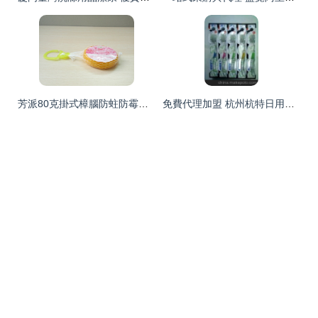
芳派80克掛式樟腦防蛀防霉片劑誠招地區代理商 為您的家居安全保駕護航
免費代理加盟 杭州杭特日用品代理與銷售指南