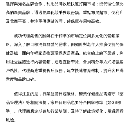
選擇與知名品牌合作，利用品牌效應快速打開市場；或代理性價比
高的新興品牌，通過差異化競爭獲取份額。重點布局超市、便利店
及電商平臺，并注重供應鏈管理，確保庫存周轉高效。
成功代理銷售的關鍵在于精準的市場定位與多元化的營銷策
略。深入了解目標消費群體的需求，例如針對老年人推廣便捷的保
健器械，面向年輕家庭推薦環保家居產品。結合線上線下渠道，利
用社交媒體進行內容營銷，通過直播帶貨、會員積分等方式增強客
戶粘性。代理商應重視售后服務，建立快速響應機制，提升客戶滿
意度和品牌口碑。
值得注意的是，行業監管日趨嚴格。醫藥保健產品需遵守《藥
品管理法》等相關法規，家居日用品也要符合國家標準（如GB標
準）。代理商應定期參加行業培訓，及時了解政策變化，規避經營
風險。