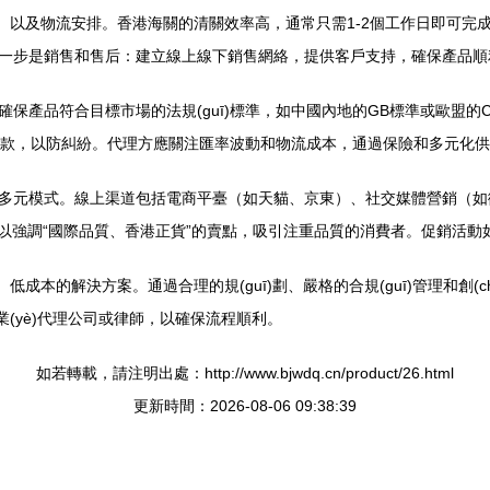
有）以及物流安排。香港海關的清關效率高，通常只需1-2個工作日即可
一步是銷售和售后：建立線上線下銷售網絡，提供客戶支持，確保產品順
產品符合目標市場的法規(guī)標準，如中國內地的GB標準或歐盟的C
等條款，以防糾紛。代理方應關注匯率波動和物流成本，通過保險和多元化
多元模式。線上渠道包括電商平臺（如天貓、京東）、社交媒體營銷（如
理方可以強調“國際品質、香港正貨”的賣點，吸引注重品質的消費者。促銷
成本的解決方案。通過合理的規(guī)劃、嚴格的合規(guī)管理和創(c
業(yè)代理公司或律師，以確保流程順利。
如若轉載，請注明出處：http://www.bjwdq.cn/product/26.html
更新時間：2026-08-06 09:38:39