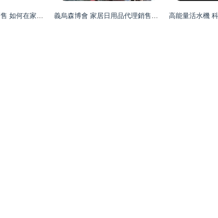
家居日用品代理與銷售 如何在家用消費品領域開創(chuàng)成功之路
義烏森博會 家居日用品代理銷售新機遇，成交額再攀高峰