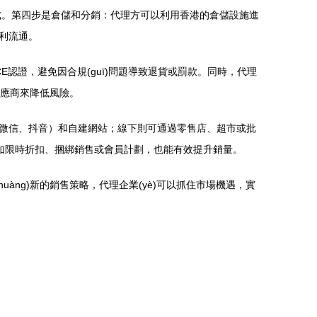
完成。第四步是倉儲和分銷：代理方可以利用香港的倉儲設施進
利流通。
E認證，避免因合規(guī)問題導致退貨或罰款。同時，代理
供應商來降低風險。
微信、抖音）和自建網站；線下則可通過零售店、超市或批
活動如限時折扣、捆綁銷售或會員計劃，也能有效提升銷量。
huàng)新的銷售策略，代理企業(yè)可以抓住市場機遇，實