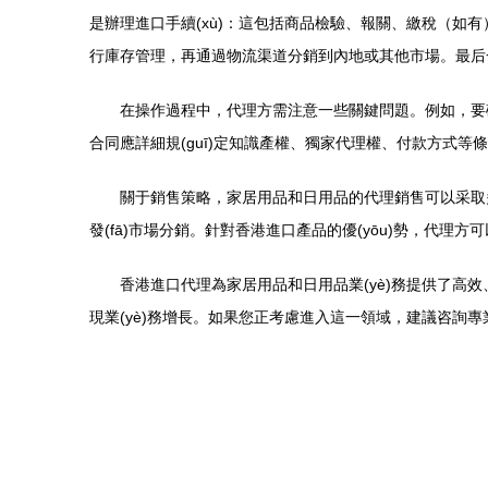
是辦理進口手續(xù)：這包括商品檢驗、報關、繳稅（如
行庫存管理，再通過物流渠道分銷到內地或其他市場。最后
在操作過程中，代理方需注意一些關鍵問題。例如，要確保
合同應詳細規(guī)定知識產權、獨家代理權、付款方式
關于銷售策略，家居用品和日用品的代理銷售可以采取
發(fā)市場分銷。針對香港進口產品的優(yōu)勢，代
香港進口代理為家居用品和日用品業(yè)務提供了高效、低
現業(yè)務增長。如果您正考慮進入這一領域，建議咨詢專