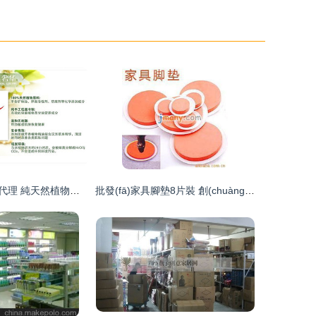
韓國手工皂免費代理 純天然植物性產品的家居日用品加盟機遇
批發(fā)家具腳墊8片裝 創(chuàng)意家居日用品代理價格信息與市場策略