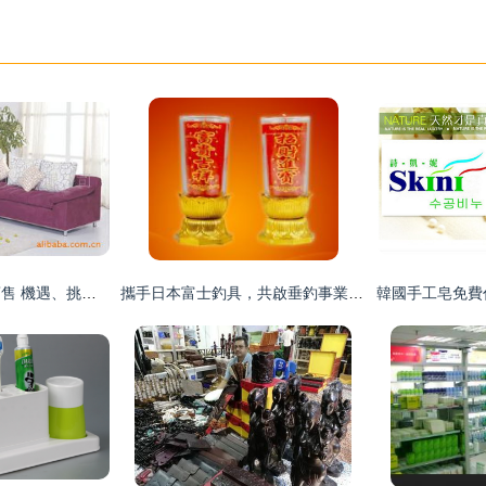
家居日用品代理與銷售 機遇、挑戰(zhàn)與成功之道
攜手日本富士釣具，共啟垂釣事業(yè)新篇章 誠邀加盟經銷商，共享正品釣竿與家居新商機