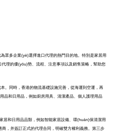
成為眾多企業(yè)選擇進口代理的熱門目的地。特別是家居用
代理的優(yōu)勢、流程、注意事項以及銷售策略，幫助您
口成本。同時，香港的物流基礎設施完善，從海運到空運，再
家居用品和日用品，例如廚房用具、清潔產品、個人護理用品
和日用品品類，例如智能家居設備、環(huán)保清潔用
供應商，并簽訂正式的代理合同，明確雙方權利義務。第三步