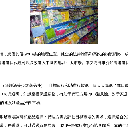
易港，憑借其優(yōu)越的地理位置、健全的法律體系和高效的物流網絡，
過香港進口代理可以高效進入中國內地及亞太市場。本文將詳細介紹香港進口
稅政策（除煙酒等少數商品外），且增值稅和消費稅較低，這大大降低了進
uán)境透明，知識產權保護嚴格，有助于代理方規(guī)避風險。對于
更快的速度將產品推向市場。
是市場調研和產品選擇：代理方需要評估目標市場的需求，選擇適合的家居
：在香港，可以通過貿易展會、B2B平臺或行業(yè)協會聯系可靠的