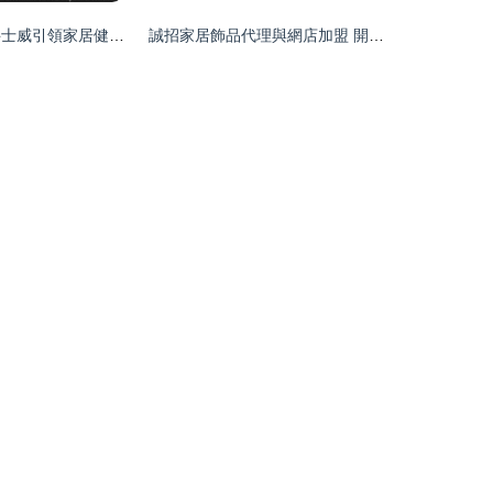
高能量活水機 科士威引領家居健康用水新趨勢
誠招家居飾品代理與網店加盟 開啟輕資產創(chuàng)業(yè)之路