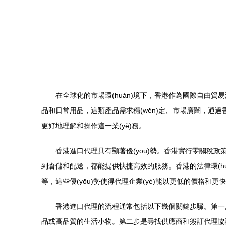
在全球化的市場環(huán)境下，香港作為國際自由貿
品和日常用品，這類產品需求穩(wěn)定、市場廣闊，通
更好地理解和操作這一業(yè)務。
香港進口代理具有顯著優(yōu)勢。香港實行零關
到倉儲和配送，都能提供快捷高效的服務。香港的法律環(h
等，這些優(yōu)勢使得代理企業(yè)能以更低的價格和
香港進口代理的流程通常包括以下幾個關鍵步驟。第一步
品或高品質的生活小物。第二步是尋找供應商和簽訂代理協議